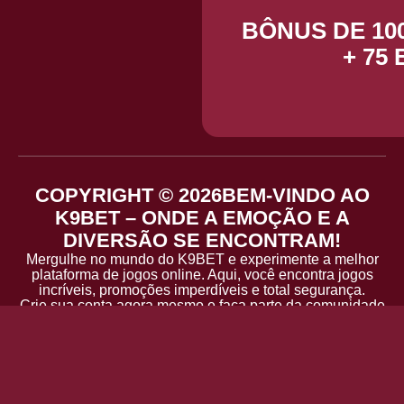
BÔNUS DE 100
+ 75
COPYRIGHT ©
2026
BEM-VINDO AO
K9BET – ONDE A EMOÇÃO E A
DIVERSÃO SE ENCONTRAM!
Mergulhe no mundo do K9BET e experimente a melhor
plataforma de jogos online. Aqui, você encontra jogos
incríveis, promoções imperdíveis e total segurança.
Crie sua conta agora mesmo e faça parte da comunidade
K9BET. Teste sua sorte e viva momentos inesquecíveis
cheios de emoção e diversão!