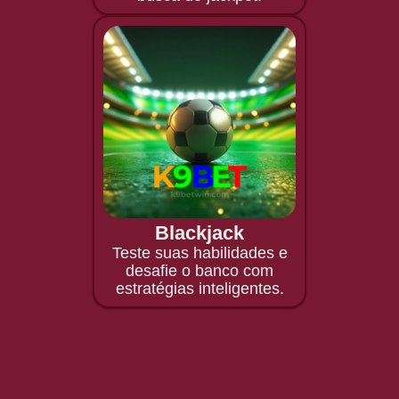
Blackjack
Teste suas habilidades e
desafie o banco com
estratégias inteligentes.