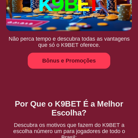
Não perca tempo e descubra todas as vantagens
que só o K9BET oferece.
Bônus e Promoções
Por Que o K9BET É a Melhor
Escolha?
Descubra os motivos que fazem do K9BET a
escolha número um para jogadores de todo o
Brasil: