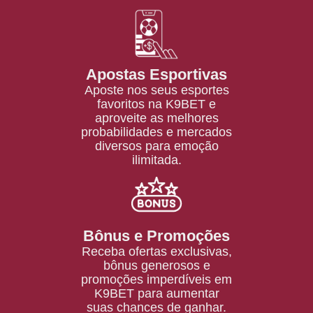
Apostas Esportivas
Aposte nos seus esportes
favoritos na K9BET e
aproveite as melhores
probabilidades e mercados
diversos para emoção
ilimitada.
Bônus e Promoções
Receba ofertas exclusivas,
bônus generosos e
promoções imperdíveis em
K9BET para aumentar
suas chances de ganhar.