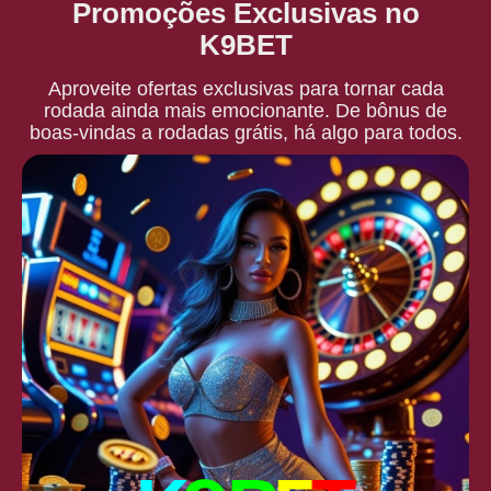
Promoções Exclusivas no
K9BET
Aproveite ofertas exclusivas para tornar cada
rodada ainda mais emocionante. De bônus de
boas-vindas a rodadas grátis, há algo para todos.