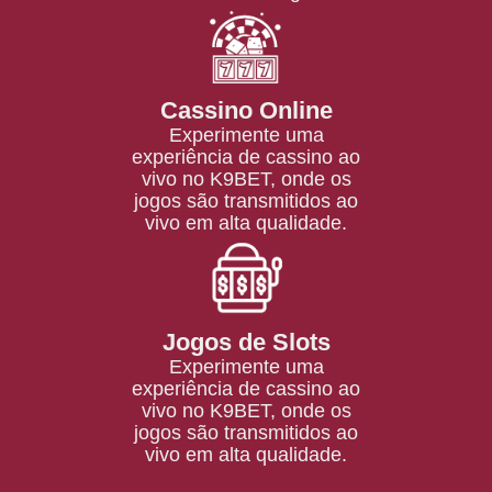
Cassino Online
Experimente uma
experiência de cassino ao
vivo no K9BET, onde os
jogos são transmitidos ao
vivo em alta qualidade.
Jogos de Slots
Experimente uma
experiência de cassino ao
vivo no K9BET, onde os
jogos são transmitidos ao
vivo em alta qualidade.