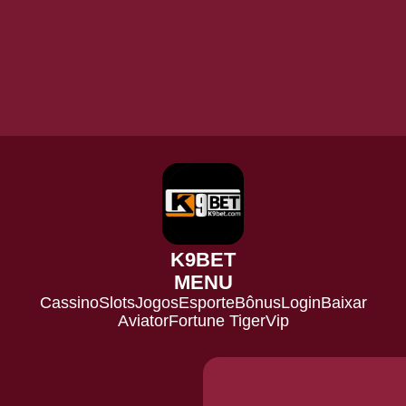
O suporte do K9BET está disponível
24/7. Você pode entrar em contato
através do chat ao vivo ou pelo e-mail.
K9BET
MENU
Cassino
Slots
Jogos
Esporte
Bônus
Login
Baixar
Aviator
Fortune Tiger
Vip