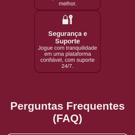
melhor.
🔐
Segurança e
Suporte
Jogue com tranquilidade
em uma plataforma
confiável, com suporte
24/7.
Perguntas Frequentes
(FAQ)