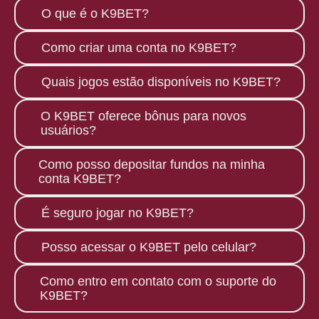
O que é o K9BET?
K9BET é uma plataforma online que
Como criar uma conta no K9BET?
oferece jogos emocionantes,
promoções exclusivas e uma
Para criar uma conta no K9BET, clique
Quais jogos estão disponíveis no K9BET?
experiência segura para todos os
em "Registrar", preencha seus dados e
jogadores.
confirme seu cadastro através do e-
No K9BET, você encontrará uma
O K9BET oferece bônus para novos
mail enviado.
grande variedade de jogos, incluindo
usuários?
caça-níqueis, roleta, blackjack e outros
clássicos populares.
Sim! K9BET oferece um ótimo bônus
Como posso depositar fundos na minha
de boas-vindas para novos jogadores.
conta K9BET?
Cadastre-se agora para aproveitar esta
oferta exclusiva!
Você pode depositar fundos usando os
É seguro jogar no K9BET?
métodos fornecidos na plataforma,
como cartão de crédito, transferência
Sim, a K9BET utiliza tecnologia de
Posso acessar o K9BET pelo celular?
bancária e carteira digital.
ponta para garantir a segurança dos
seus dados e transações,
Claro! O K9BET possui uma plataforma
Como entro em contato com o suporte do
proporcionando um ambiente confiável.
otimizada para dispositivos móveis,
K9BET?
permitindo que você jogue em qualquer
lugar.