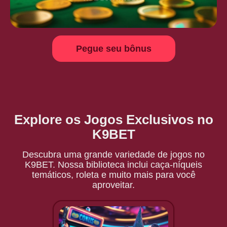
Pegue seu bônus
Explore os Jogos Exclusivos no
K9BET
Descubra uma grande variedade de jogos no
K9BET. Nossa biblioteca inclui caça-níqueis
temáticos, roleta e muito mais para você
aproveitar.