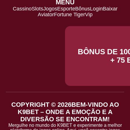
MENU
Cassino
Slots
Jogos
Esporte
Bônus
Login
Baixar
Aviator
Fortune Tiger
Vip
BÔNUS DE 100
+ 75
COPYRIGHT ©
2026
BEM-VINDO AO
K9BET – ONDE A EMOÇÃO E A
DIVERSÃO SE ENCONTRAM!
Mergulhe no mundo do K9BET e experimente a melhor