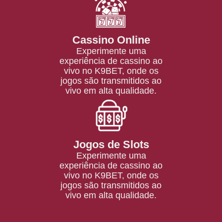
Cassino Online
Experimente uma
experiência de cassino ao
vivo no K9BET, onde os
jogos são transmitidos ao
vivo em alta qualidade.
Jogos de Slots
Experimente uma
experiência de cassino ao
vivo no K9BET, onde os
jogos são transmitidos ao
vivo em alta qualidade.