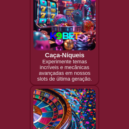
Caça-Níqueis
Experimente temas
incríveis e mecânicas
avançadas em nossos
slots de última geração.