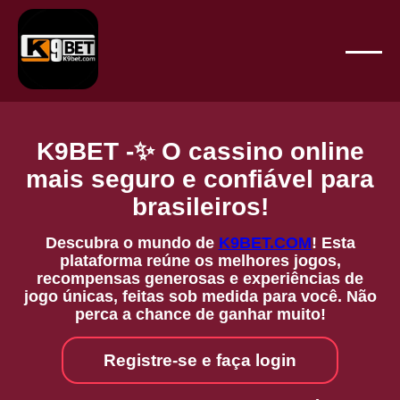
K9BET -✨ O cassino online
mais seguro e confiável para
brasileiros!
Descubra o mundo de
K9BET.COM
! Esta
plataforma reúne os melhores jogos,
recompensas generosas e experiências de
jogo únicas, feitas sob medida para você. Não
perca a chance de ganhar muito!
Registre-se e faça login