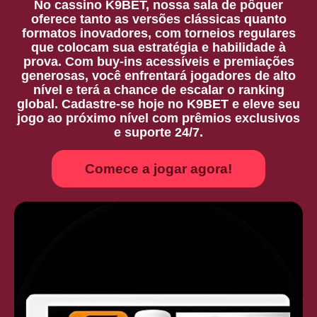
No cassino K9BET, nossa sala de pôquer
oferece tanto as versões clássicas quanto
formatos inovadores, com torneios regulares
que colocam sua estratégia e habilidade à
prova. Com buy-ins acessíveis e premiações
generosas, você enfrentará jogadores de alto
nível e terá a chance de escalar o ranking
global. Cadastre-se hoje no K9BET e eleve seu
jogo ao próximo nível com prêmios exclusivos
e suporte 24/7.
Comece a jogar agora!