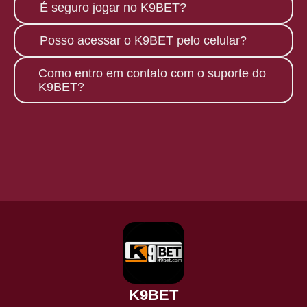
É seguro jogar no K9BET?
métodos fornecidos na plataforma,
como cartão de crédito, transferência
Sim, a K9BET utiliza tecnologia de
Posso acessar o K9BET pelo celular?
bancária e carteira digital.
ponta para garantir a segurança dos
seus dados e transações,
Claro! O K9BET possui uma plataforma
Como entro em contato com o suporte do
proporcionando um ambiente confiável.
otimizada para dispositivos móveis,
K9BET?
permitindo que você jogue em qualquer
lugar.
O suporte do K9BET está disponível
24/7. Você pode entrar em contato
através do chat ao vivo ou pelo e-mail.
K9BET