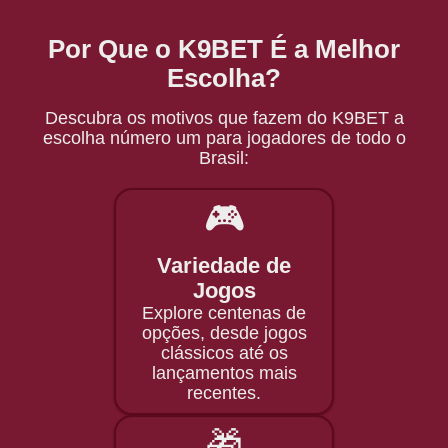
Por Que o K9BET É a Melhor
Escolha?
Descubra os motivos que fazem do K9BET a
escolha número um para jogadores de todo o
Brasil:
🎮
Variedade de
Jogos
Explore centenas de
opções, desde jogos
clássicos até os
lançamentos mais
recentes.
🎁